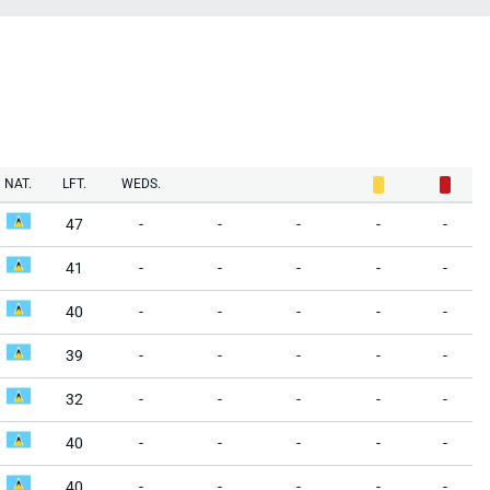
NAT.
LFT.
WEDS.
47
-
-
-
-
-
41
-
-
-
-
-
40
-
-
-
-
-
39
-
-
-
-
-
32
-
-
-
-
-
40
-
-
-
-
-
40
-
-
-
-
-