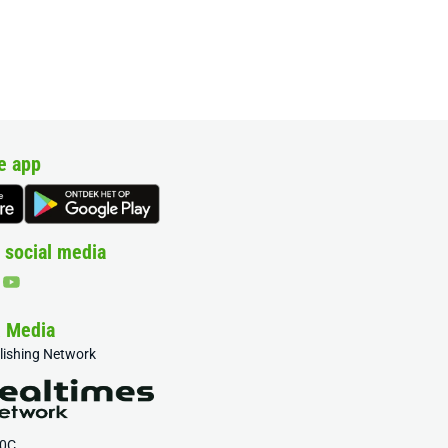
e app
 social media
& Media
blishing Network
20C