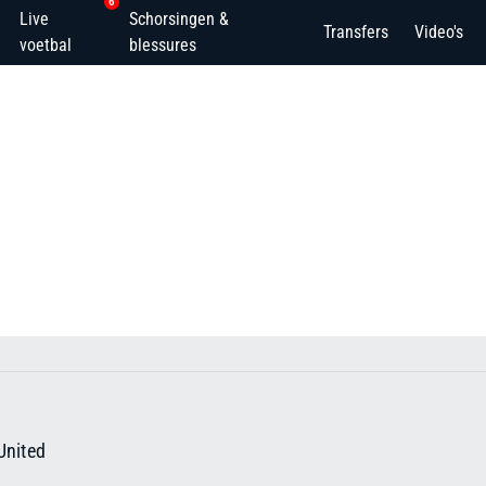
6
Live
Schorsingen &
Transfers
Video's
voetbal
blessures
United