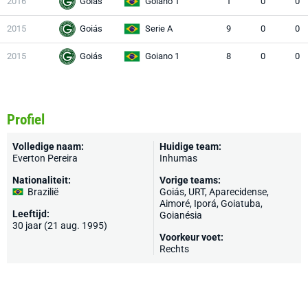
2016
Goiás
Goiano 1
1
0
0
2015
Goiás
Serie A
9
0
0
2015
Goiás
Goiano 1
8
0
0
Profiel
Volledige naam:
Huidige team:
Everton Pereira
Inhumas
Nationaliteit:
Vorige teams:
Brazilië
Goiás, URT, Aparecidense,
Aimoré, Iporá, Goiatuba,
Leeftijd:
Goianésia
30 jaar (21 aug. 1995)
Voorkeur voet:
Rechts