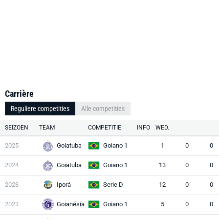
Carrière
Reguliere competities
Alle competities
SEIZOEN
TEAM
COMPETITIE
INFO
WED.
2025
Goiatuba
Goiano 1
1
0
0
2024
Goiatuba
Goiano 1
13
0
0
2023
Iporá
Serie D
12
0
0
2023
Goianésia
Goiano 1
5
0
0