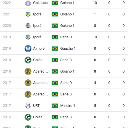
2022
Goiatuba
Goiano 1
10
0
0
2021
Iporá
Goiano 1
11
0
0
2020
Iporá
Goiano 1
8
0
0
2019
Iporá
Serie D
10
0
0
2019
Aimoré
Gaúcho 1
0
0
0
2018
Goiás
Serie B
0
0
0
2018
Aparecidense
Goiano 1
8
0
0
2017
Aparecidense
Serie D
4
0
0
2017
Aparecidense
Serie B
0
0
0
2017
URT
Mineiro 1
5
0
0
2016
Goiás
Serie B
0
0
0