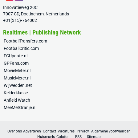
Innovatieweg 20C
7007 CD, Doetinchem, Netherlands
+31(315)-764002
Realtimes | Publishing Network
FootballTransfers.com
FootballCritic.com
FCUpdate.nl
GPFans.com
MovieMeter.nl
MusicMeter.nl
WijWedden.net
Kelderklasse
Anfield Watch
MeeMetOranje.nl
Over ons
Adverteren
Contact
Vacatures
Privacy
Algemene voorwaarden
Huisregels
Colofon
RSS
Sitemap