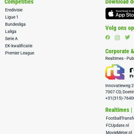
Competities
Download d
Eredivisie
Ligue 1
Bundesliga
Volg ons op
Laliga
Serie A
EK-kwalificatie
Corporate 
Premier League
Realtimes - Pu
Innovatieweg 
7007 CD, Doeti
+31(315)-7640
Realtimes |
FootballTrans
FCUpdate.nl
MovieMeter.nl