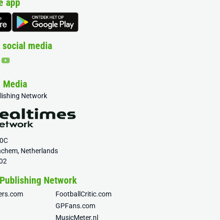
e app
 social media
& Media
blishing Network
20C
nchem, Netherlands
02
 Publishing Network
fers.com
FootballCritic.com
GPFans.com
MusicMeter.nl