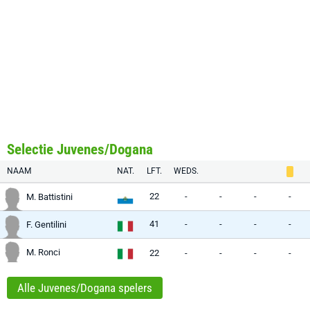
Selectie Juvenes/Dogana
NAAM
NAT.
LFT.
WEDS.
22
-
-
-
-
M. Battistini
41
-
-
-
-
F. Gentilini
M. Ronci
22
-
-
-
-
Alle Juvenes/Dogana spelers