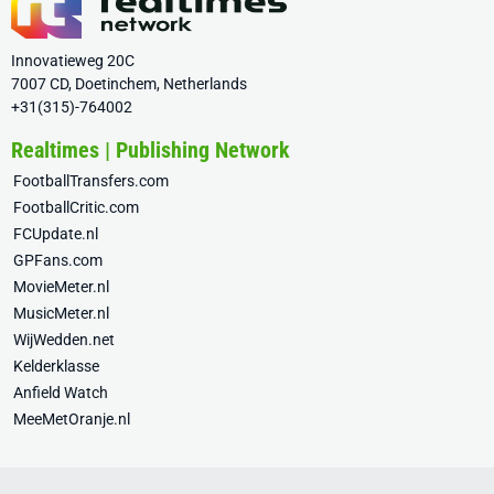
Innovatieweg 20C
7007 CD, Doetinchem, Netherlands
+31(315)-764002
Realtimes | Publishing Network
FootballTransfers.com
FootballCritic.com
FCUpdate.nl
GPFans.com
MovieMeter.nl
MusicMeter.nl
WijWedden.net
Kelderklasse
Anfield Watch
MeeMetOranje.nl