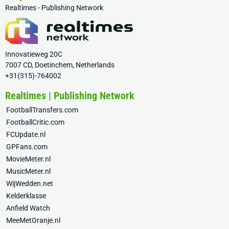
Realtimes - Publishing Network
Innovatieweg 20C
7007 CD, Doetinchem, Netherlands
+31(315)-764002
Realtimes | Publishing Network
FootballTransfers.com
FootballCritic.com
FCUpdate.nl
GPFans.com
MovieMeter.nl
MusicMeter.nl
WijWedden.net
Kelderklasse
Anfield Watch
MeeMetOranje.nl