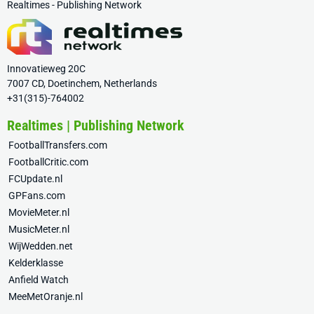
Realtimes - Publishing Network
Innovatieweg 20C
7007 CD, Doetinchem, Netherlands
+31(315)-764002
Realtimes | Publishing Network
FootballTransfers.com
FootballCritic.com
FCUpdate.nl
GPFans.com
MovieMeter.nl
MusicMeter.nl
WijWedden.net
Kelderklasse
Anfield Watch
MeeMetOranje.nl