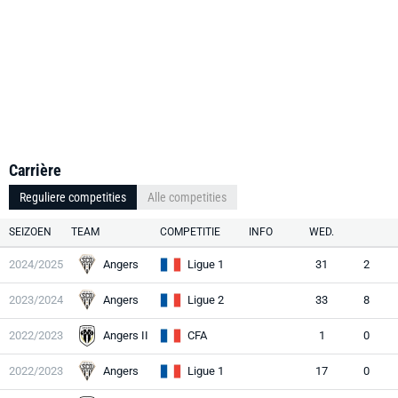
Carrière
Reguliere competities
Alle competities
SEIZOEN
TEAM
COMPETITIE
INFO
WED.
2024/2025
Angers
Ligue 1
31
2
2023/2024
Angers
Ligue 2
33
8
2022/2023
Angers II
CFA
1
0
2022/2023
Angers
Ligue 1
17
0