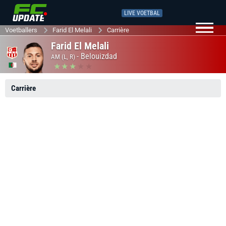
LIVE VOETBAL
Voetballers
Farid El Melali
Carrière
Farid El Melali
-
Belouizdad
AM (L, R)
Carrière