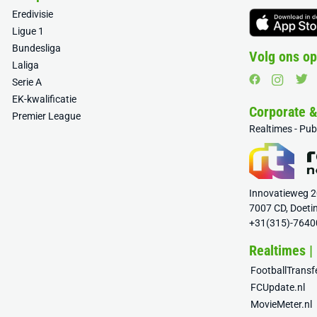
Eredivisie
Ligue 1
Bundesliga
Volg ons op
Laliga
Serie A
EK-kwalificatie
Corporate 
Premier League
Realtimes - Pu
Innovatieweg 
7007 CD, Doeti
+31(315)-7640
Realtimes |
FootballTrans
FCUpdate.nl
MovieMeter.nl