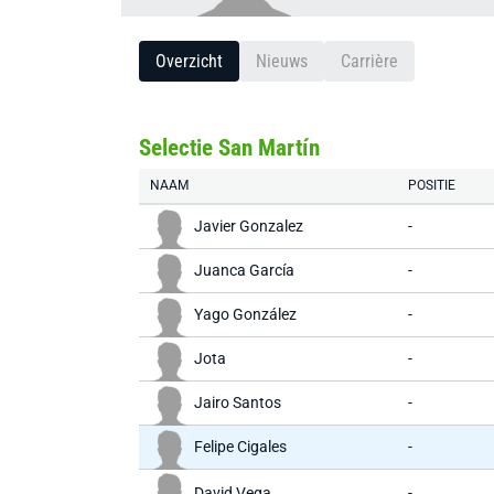
Overzicht
Nieuws
Carrière
Selectie San Martín
NAAM
POSITIE
Javier Gonzalez
-
Juanca García
-
Yago González
-
Jota
-
Jairo Santos
-
Felipe Cigales
-
David Vega
-