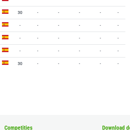
30
-
-
-
-
-
-
-
-
-
-
-
-
-
-
-
-
-
-
-
-
-
-
-
30
-
-
-
-
-
Competities
Download d