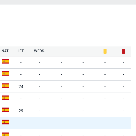
NAT.
LFT.
WEDS.
-
-
-
-
-
-
-
-
-
-
-
-
24
-
-
-
-
-
-
-
-
-
-
-
29
-
-
-
-
-
-
-
-
-
-
-
-
-
-
-
-
-