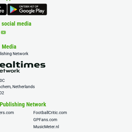
 social media
& Media
blishing Network
20C
nchem, Netherlands
02
 Publishing Network
fers.com
FootballCritic.com
GPFans.com
MusicMeter.nl