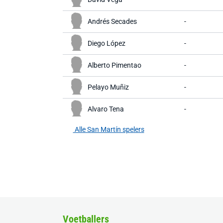
Andrés Secades
-
Diego López
-
Alberto Pimentao
-
Pelayo Muñiz
-
Alvaro Tena
-
Alle San Martín spelers
Voetballers