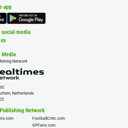
e app
 social media
& Media
blishing Network
20C
nchem, Netherlands
02
 Publishing Network
fers.com
FootballCritic.com
GPFans.com