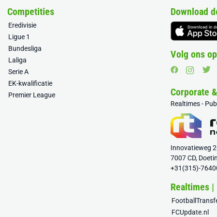
Competities
Download d
Eredivisie
Ligue 1
Bundesliga
Volg ons op
Laliga
Serie A
EK-kwalificatie
Corporate 
Premier League
Realtimes - Pu
Innovatieweg 
7007 CD, Doeti
+31(315)-7640
Realtimes |
FootballTrans
FCUpdate.nl