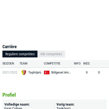
Carrière
Reguliere competities
Alle competities
SEIZOEN
TEAM
COMPETITIE
INFO
WED.
2021/2022
Taşköprü
Bölgesel Amatör Lig
0
0
Profiel
Volledige naam:
Vorig team:
Fırat Çoban
Taşköprü