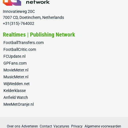
Innovatieweg 20C
7007 CD, Doetinchem, Netherlands
+31(315)-764002
Realtimes | Publishing Network
FootballTransfers.com
FootballCritic.com
FCUpdate.nl
GPFans.com
MovieMeter.nl
MusicMeter.nl
WijWedden.net
Kelderklasse
Anfield Watch
MeeMetOranje.nl
Over ons
Adverteren
Contact
Vacatures
Privacy
Algemene voorwaarden