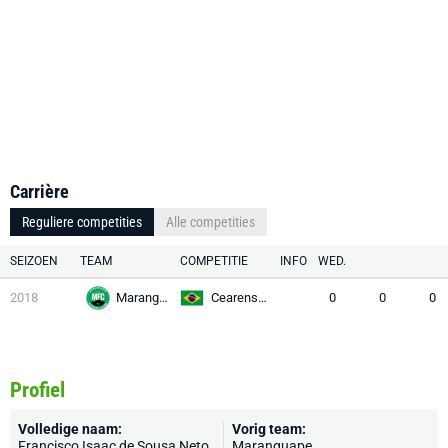
Carrière
Reguliere competities
Alle competities
SEIZOEN
TEAM
COMPETITIE
INFO
WED.
2018
Maranguape
Cearense 1
0
0
0
Profiel
Volledige naam:
Vorig team:
Francisco Isaac de Sousa Neto
Maranguape