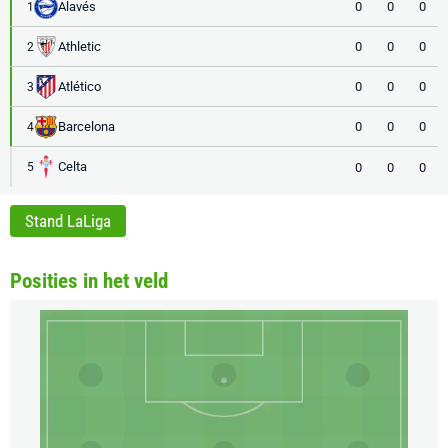
Alavés
0
0
0
1
Athletic
0
0
0
2
Atlético
0
0
0
3
Barcelona
0
0
0
4
Celta
0
0
0
5
Stand LaLiga
Posities in het veld