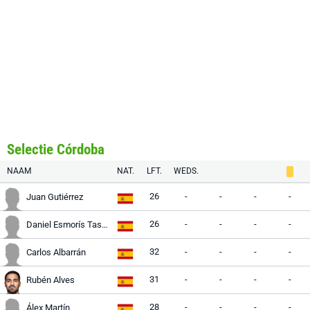
Selectie Córdoba
NAAM
NAT.
LFT.
WEDS.
26
-
-
-
-
Juan Gutiérrez
26
-
-
-
-
Daniel Esmorís Tasende
32
-
-
-
-
Carlos Albarrán
31
-
-
-
-
Rubén Alves
28
-
-
-
-
Álex Martín