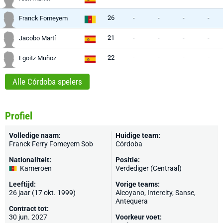
26
-
-
-
-
Franck Fomeyem
21
-
-
-
-
Jacobo Martí
22
-
-
-
-
Egoitz Muñoz
Alle Córdoba spelers
Profiel
Volledige naam:
Huidige team:
Franck Ferry Fomeyem Sob
Córdoba
Nationaliteit:
Positie:
Kameroen
Verdediger (Centraal)
Leeftijd:
Vorige teams:
26 jaar (17 okt. 1999)
Alcoyano,
Intercity
,
Sanse
,
Antequera
Contract tot:
30 jun. 2027
Voorkeur voet: