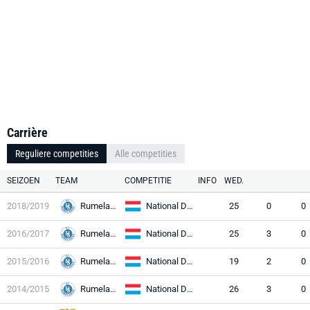
Carrière
Reguliere competities
Alle competities
SEIZOEN
TEAM
COMPETITIE
INFO
WED.
2018/2019
Rumelange
National Division
25
0
0
2016/2017
Rumelange
National Division
25
3
0
2015/2016
Rumelange
National Division
19
2
0
2014/2015
Rumelange
National Division
26
3
0