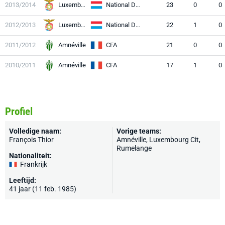
2013/2014
Luxembourg Cit
National Division
23
0
0
2012/2013
Luxembourg Cit
National Division
22
1
0
2011/2012
Amnéville
CFA
21
0
0
2010/2011
Amnéville
CFA
17
1
0
Profiel
Volledige naam:
Vorige teams:
François Thior
Amnéville, Luxembourg Cit,
Rumelange
Nationaliteit:
Frankrijk
Leeftijd:
41 jaar (11 feb. 1985)