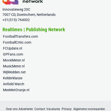
Innovatieweg 20C
7007 CD, Doetinchem, Netherlands
+31(315)-764002
Realtimes | Publishing Network
FootballTransfers.com
FootballCritic.com
FCUpdate.nl
GPFans.com
MovieMeter.nl
MusicMeter.nl
WijWedden.net
Kelderklasse
Anfield Watch
MeeMetOranje.nl
Over ons
Adverteren
Contact
Vacatures
Privacy
Algemene voorwaarden