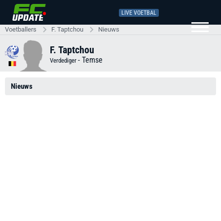
LIVE VOETBAL
Voetballers
F. Taptchou
Nieuws
F. Taptchou
-
Temse
Verdediger
Nieuws