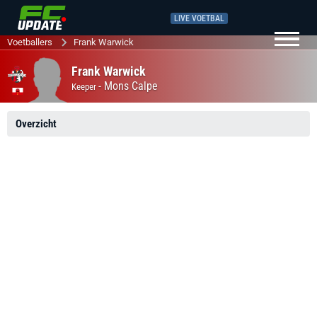
LIVE VOETBAL
Voetballers
Frank Warwick
Frank Warwick
-
Mons Calpe
Keeper
Overzicht