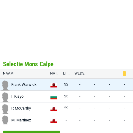
Selectie Mons Calpe
NAAM
NAT.
LFT.
WEDS.
32
-
-
-
-
Frank Warwick
25
-
-
-
-
I. Kisyo
29
-
-
-
-
P. McCarthy
M. Martinez
-
-
-
-
-