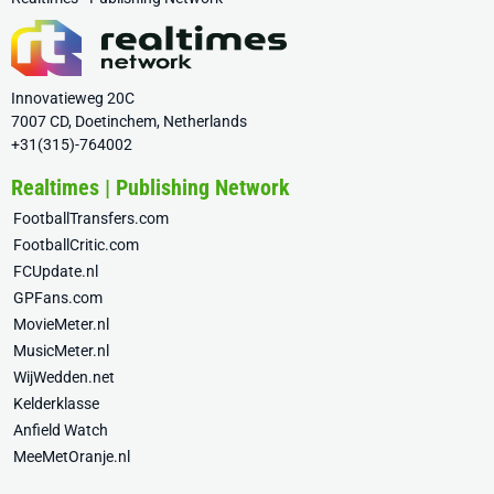
Innovatieweg 20C
7007 CD, Doetinchem, Netherlands
+31(315)-764002
Realtimes | Publishing Network
FootballTransfers.com
FootballCritic.com
FCUpdate.nl
GPFans.com
MovieMeter.nl
MusicMeter.nl
WijWedden.net
Kelderklasse
Anfield Watch
MeeMetOranje.nl