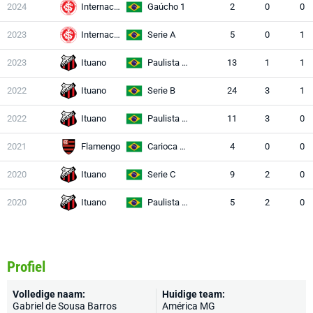
2024
Internacional
Gaúcho 1
2
0
0
2023
Internacional
Serie A
5
0
1
2023
Ituano
Paulista A1
13
1
1
2022
Ituano
Serie B
24
3
1
2022
Ituano
Paulista A1
11
3
0
2021
Flamengo
Carioca Série A
4
0
0
2020
Ituano
Serie C
9
2
0
2020
Ituano
Paulista A1
5
2
0
Profiel
Volledige naam:
Huidige team:
Gabriel de Sousa Barros
América MG