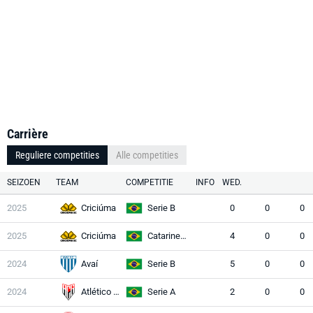
Carrière
Reguliere competities
Alle competities
SEIZOEN
TEAM
COMPETITIE
INFO
WED.
2025
Criciúma
Serie B
0
0
0
2025
Criciúma
Catarinense 1
4
0
0
2024
Avaí
Serie B
5
0
0
2024
Atlético GO
Serie A
2
0
0