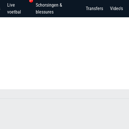
21
Live
Schorsingen &
s
Transfers
Video's
voetbal
blessures