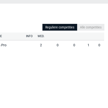
Reguliere competities
Alle competities
IE
INFO
WED.
 Pro
2
0
0
1
0