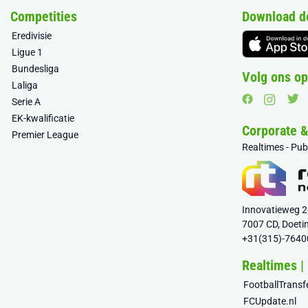
Competities
Download d
Eredivisie
Ligue 1
Bundesliga
Volg ons op
Laliga
Serie A
EK-kwalificatie
Corporate 
Premier League
Realtimes - Pu
Innovatieweg 
7007 CD, Doeti
+31(315)-7640
Realtimes |
FootballTrans
FCUpdate.nl