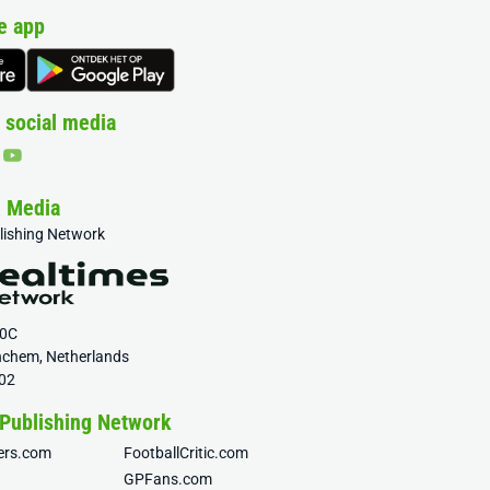
e app
 social media
& Media
blishing Network
20C
nchem, Netherlands
02
 Publishing Network
fers.com
FootballCritic.com
GPFans.com