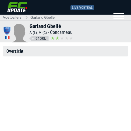
LIVE VOETBAL
Voetballers
Garland Gbellé
Garland Gbellé
-
Concarneau
A (L), M (C)
€100k
Overzicht