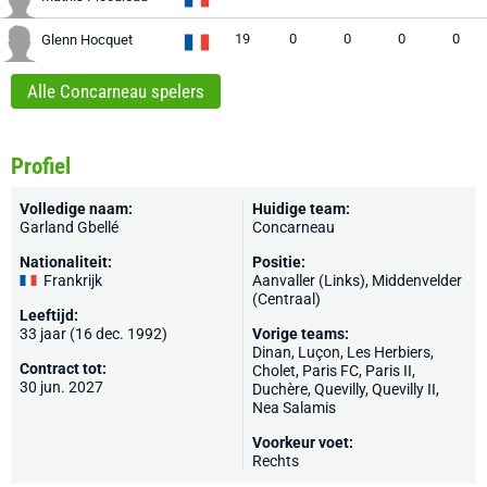
19
0
0
0
0
Glenn Hocquet
Alle Concarneau spelers
Profiel
Volledige naam:
Huidige team:
Garland Gbellé
Concarneau
Nationaliteit:
Positie:
Frankrijk
Aanvaller (Links), Middenvelder
(Centraal)
Leeftijd:
33 jaar (16 dec. 1992)
Vorige teams:
Dinan
, Luçon,
Les Herbiers
,
Contract tot:
Cholet
,
Paris FC
, Paris II,
30 jun. 2027
Duchère
,
Quevilly
, Quevilly II,
Nea Salamis
Voorkeur voet:
Rechts