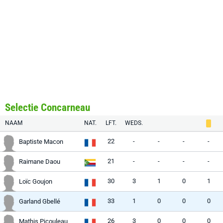
Selectie Concarneau
NAAM
NAT.
LFT.
WEDS.
22
-
-
-
-
Baptiste Macon
21
-
-
-
-
Raimane Daou
30
3
1
0
1
Loïc Goujon
33
1
0
0
0
Garland Gbellé
26
3
0
0
0
Mathis Picouleau