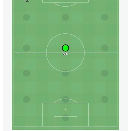
AL
MC