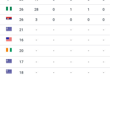
26
28
0
1
1
0
26
3
0
0
0
0
21
-
-
-
-
-
16
-
-
-
-
-
20
-
-
-
-
-
17
-
-
-
-
-
18
-
-
-
-
-