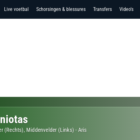
Live voetbal
Schorsingen & blessures
Transfers
Video's
niotas
r (Rechts), Middenvelder (Links)
-
Aris