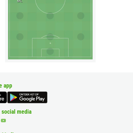
ML
e app
 social media