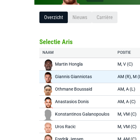
Overzicht
Nieuws
Carrière
Selectie Aris
NAAM
POSITIE
Martin Hongla
M, V (C)
Giannis Gianniotas
AM (R), M (
Othmane Boussaid
AM, A (L)
Anastasios Donis
AM, A (C)
Konstantinos Galanopoulos
M, VM (C)
Uros Racic
M, VM (C)
Fredrik Jensen
M, AM (C)