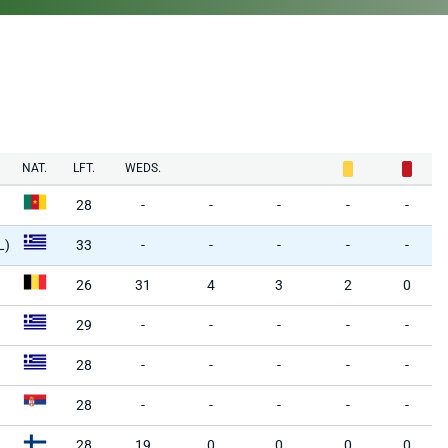
NAT.
LFT.
WEDS.
28
-
-
-
-
-
L)
33
-
-
-
-
-
26
31
4
3
2
0
29
-
-
-
-
-
28
-
-
-
-
-
28
-
-
-
-
-
28
19
0
0
0
0