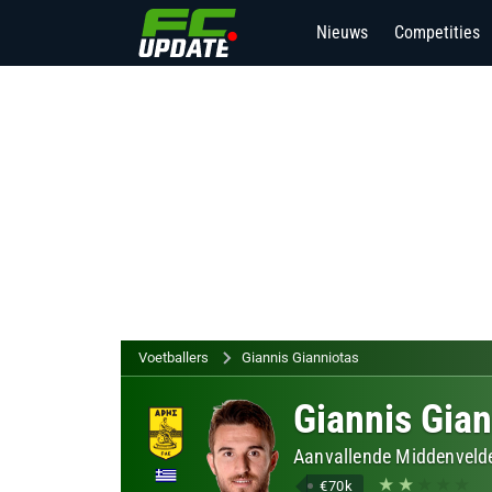
Nieuws
Competities
Voetballers
Giannis Gianniotas
Giannis Gian
Aanvallende Middenvelde
€70k