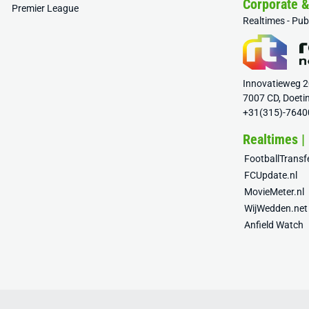
Corporate 
Premier League
Realtimes - Pu
Innovatieweg 
7007 CD, Doeti
+31(315)-7640
Realtimes |
FootballTrans
FCUpdate.nl
MovieMeter.nl
WijWedden.net
Anfield Watch