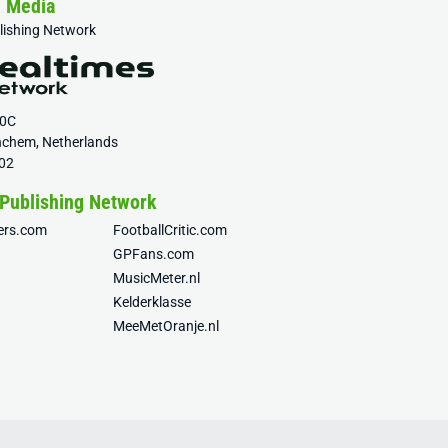
& Media
blishing Network
20C
nchem, Netherlands
02
 Publishing Network
fers.com
FootballCritic.com
GPFans.com
MusicMeter.nl
Kelderklasse
MeeMetOranje.nl