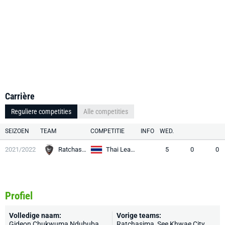
Carrière
Reguliere competities
Alle competities
SEIZOEN
TEAM
COMPETITIE
INFO
WED.
2021/2022
Ratchasima
Thai League 1
5
0
0
Profiel
Volledige naam:
Vorige teams:
Gideon Chukwuma Ndububa
Ratchasima, See Khwae City