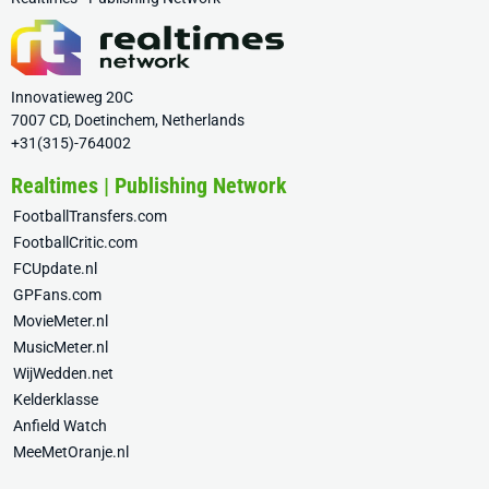
Innovatieweg 20C
7007 CD, Doetinchem, Netherlands
+31(315)-764002
Realtimes | Publishing Network
FootballTransfers.com
FootballCritic.com
FCUpdate.nl
GPFans.com
MovieMeter.nl
MusicMeter.nl
WijWedden.net
Kelderklasse
Anfield Watch
MeeMetOranje.nl