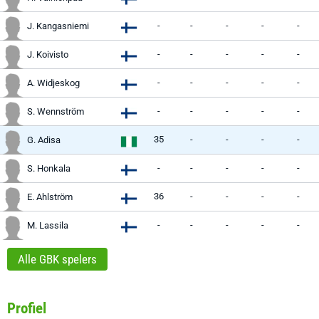
-
-
-
-
-
J. Kangasniemi
-
-
-
-
-
J. Koivisto
-
-
-
-
-
A. Widjeskog
-
-
-
-
-
S. Wennström
35
-
-
-
-
G. Adisa
-
-
-
-
-
S. Honkala
36
-
-
-
-
E. Ahlström
-
-
-
-
-
M. Lassila
Alle GBK spelers
Profiel