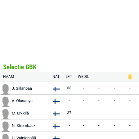
Selectie GBK
NAAM
NAT.
LFT.
WEDS.
33
-
-
-
-
J. Sillanpää
-
-
-
-
-
A. Olusanya
37
-
-
-
-
M. Erkkilä
-
-
-
-
-
N. Strömbäck
-
-
-
-
-
H. Vainionpää