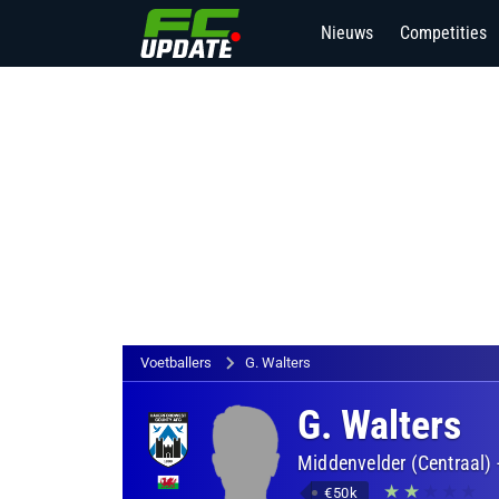
Nieuws
Competities
Voetballers
G. Walters
G. Walters
Middenvelder (Centraal)
€50k