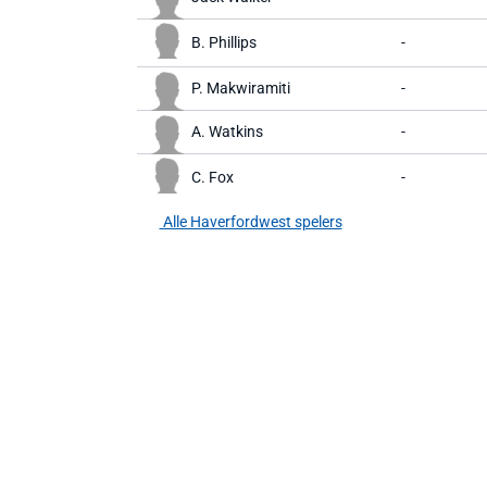
B. Phillips
-
P. Makwiramiti
-
A. Watkins
-
C. Fox
-
Alle Haverfordwest spelers