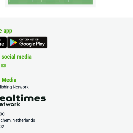
e app
 social media
& Media
blishing Network
20C
nchem, Netherlands
02