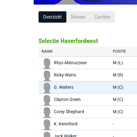
Overzicht
Nieuws
Carrière
Selectie Haverfordwest
NAAM
POSITIE
Rhys Abbruzzese
M (L)
Ricky Watts
M (R)
G. Walters
M (C)
Clayton Green
M (C)
Corey Shephard
M (C)
K. Kenniford
-
Jack Walker
-