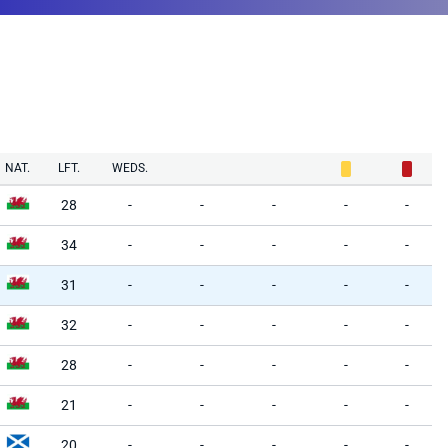
NAT.
LFT.
WEDS.
28
-
-
-
-
-
34
-
-
-
-
-
31
-
-
-
-
-
32
-
-
-
-
-
28
-
-
-
-
-
21
-
-
-
-
-
20
-
-
-
-
-