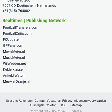
Innovatieweg 20C
7007 CD, Doetinchem, Netherlands
+31(315)-764002
Realtimes | Publishing Network
FootballTransfers.com
FootballCritic.com
FCUpdate.nl
GPFans.com
MovieMeter.nl
MusicMeter.nl
WijWedden.net
Kelderklasse
Anfield Watch
MeeMetOranje.nl
Over ons
Adverteren
Contact
Vacatures
Privacy
Algemene voorwaarden
Huisregels
Colofon
RSS
Sitemap
Copyright (©) 2005 - 2026
FCUpdate.nl