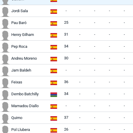
-
-
-
-
-
Jordi Sala
25
-
-
-
-
Pau Baró
31
-
-
-
-
Henry Gilham
34
-
-
-
-
Pep Roca
30
-
-
-
-
Andreu Moreno
-
-
-
-
-
Jam Baldeh
36
-
-
-
-
Feixas
34
-
-
-
-
Dembo Batchilly
-
-
-
-
-
Mamadou Diallo
37
-
-
-
-
Quimo
26
-
-
-
-
Pol Llubera