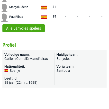
31
-
-
-
-
Marçal Sáenz
35
-
-
-
-
Pau Ribas
Alle Banyoles spelers
Profiel
Volledige naam:
Huidige team:
Guillem Cornellà Manciñeiras
Banyoles
Nationaliteit:
Vorig team:
Spanje
Santboià
Leeftijd:
38 jaar (22 mrt. 1988)