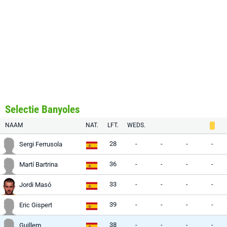
Selectie Banyoles
NAAM
NAT.
LFT.
WEDS.
28
-
-
-
-
Sergi Ferrusola
36
-
-
-
-
Martí Bartrina
33
-
-
-
-
Jordi Masó
39
-
-
-
-
Eric Gispert
38
-
-
-
-
Guillem