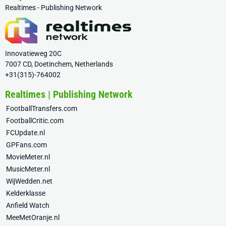
Realtimes - Publishing Network
Innovatieweg 20C
7007 CD, Doetinchem, Netherlands
+31(315)-764002
Realtimes | Publishing Network
FootballTransfers.com
FootballCritic.com
FCUpdate.nl
GPFans.com
MovieMeter.nl
MusicMeter.nl
WijWedden.net
Kelderklasse
Anfield Watch
MeeMetOranje.nl