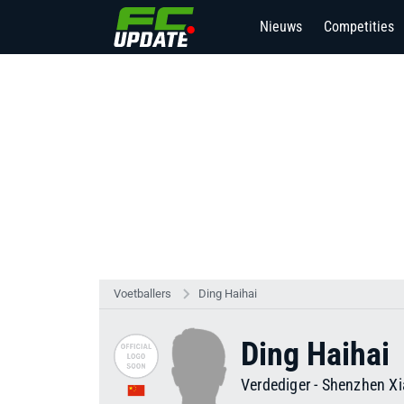
Nieuws
Competities
Voetballers
Ding Haihai
Ding Haihai
Verdediger
-
Shenzhen Xia