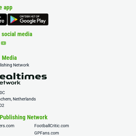
e app
 social media
& Media
blishing Network
20C
nchem, Netherlands
02
 Publishing Network
fers.com
FootballCritic.com
GPFans.com