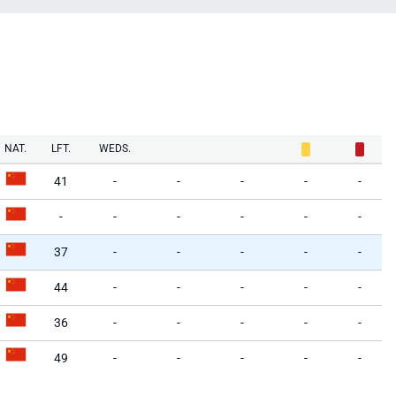
NAT.
LFT.
WEDS.
41
-
-
-
-
-
-
-
-
-
-
-
37
-
-
-
-
-
44
-
-
-
-
-
36
-
-
-
-
-
49
-
-
-
-
-