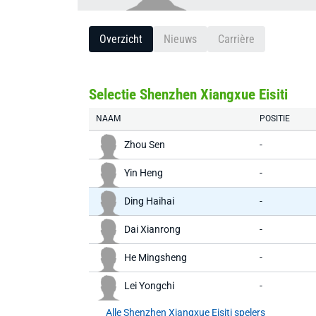
Overzicht
Nieuws
Carrière
Selectie Shenzhen Xiangxue Eisiti
NAAM
POSITIE
Zhou Sen
-
Yin Heng
-
Ding Haihai
-
Dai Xianrong
-
He Mingsheng
-
Lei Yongchi
-
Alle Shenzhen Xiangxue Eisiti spelers