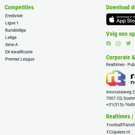
Competities
Download d
Eredivisie
Ligue 1
Bundesliga
Volg ons op
Laliga
Serie A
EK-kwalificatie
Corporate 
Premier League
Realtimes - Pu
Innovatieweg 
7007 CD, Doeti
+31(315)-7640
Realtimes |
FootballTrans
FCUpdate.nl