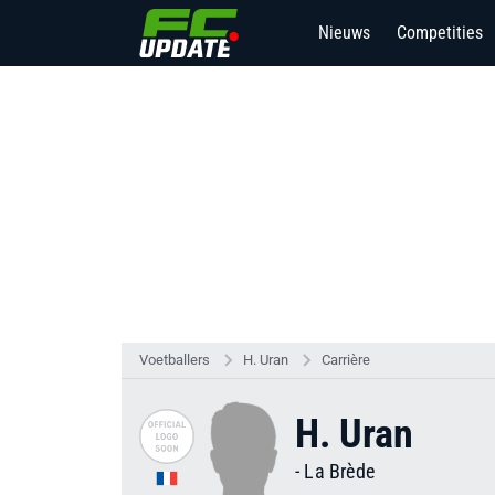
Nieuws
Competities
Voetballers
H. Uran
Carrière
H. Uran
-
La Brède