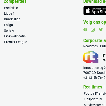
Competities
Download d
Eredivisie
Ligue 1
Bundesliga
Volg ons op
Laliga
Serie A
EK-kwalificatie
Corporate 
Premier League
Realtimes - Pu
Innovatieweg 
7007 CD, Doeti
+31(315)-7640
Realtimes |
FootballTrans
FCUpdate.nl
MovieMeter.nl