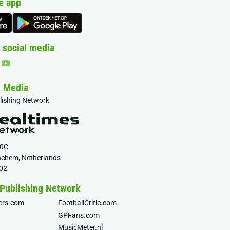
e app
 social media
& Media
blishing Network
20C
nchem, Netherlands
02
 Publishing Network
fers.com
FootballCritic.com
GPFans.com
MusicMeter.nl