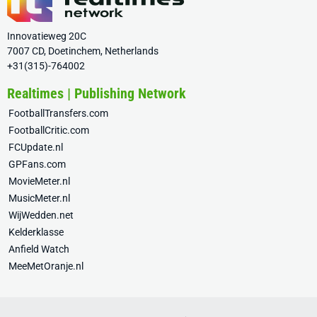
Innovatieweg 20C
7007 CD, Doetinchem, Netherlands
+31(315)-764002
Realtimes | Publishing Network
FootballTransfers.com
FootballCritic.com
FCUpdate.nl
GPFans.com
MovieMeter.nl
MusicMeter.nl
WijWedden.net
Kelderklasse
Anfield Watch
MeeMetOranje.nl