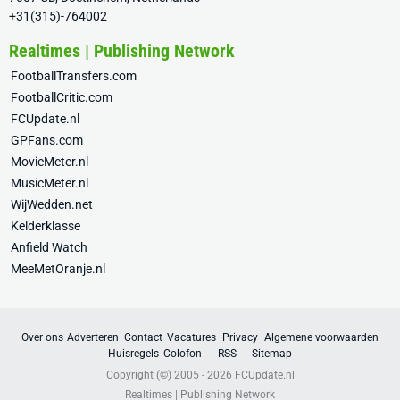
+31(315)-764002
Realtimes | Publishing Network
FootballTransfers.com
FootballCritic.com
FCUpdate.nl
GPFans.com
MovieMeter.nl
MusicMeter.nl
WijWedden.net
Kelderklasse
Anfield Watch
MeeMetOranje.nl
Over ons
Adverteren
Contact
Vacatures
Privacy
Algemene voorwaarden
Huisregels
Colofon
RSS
Sitemap
Copyright (©) 2005 - 2026
FCUpdate.nl
Realtimes | Publishing Network