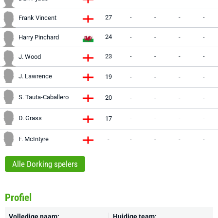
27
-
-
-
-
Frank Vincent
24
-
-
-
-
Harry Pinchard
23
-
-
-
-
J. Wood
J. Lawrence
19
-
-
-
-
S. Tauta-Caballero
20
-
-
-
-
D. Grass
17
-
-
-
-
F. McIntyre
-
-
-
-
-
Alle Dorking spelers
Profiel
Volledige naam:
Huidige team: