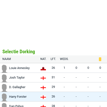
Selectie Dorking
NAAM
NAT.
LFT.
WEDS.
26
1
0
0
0
Louie Annesley
31
-
-
-
-
Josh Taylor
29
-
-
-
-
D. Gallagher
26
-
-
-
-
Harry Forster
28
-
-
-
-
Dan Pybus