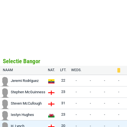
Selectie Bangor
NAAM
NAT.
LFT.
WEDS.
22
-
-
-
-
Jeremi Rodríguez
23
-
-
-
-
Stephen McGuinness
31
-
-
-
-
Steven McCullough
23
-
-
-
-
Iestyn Hughes
20
-
-
-
-
H. Lynch