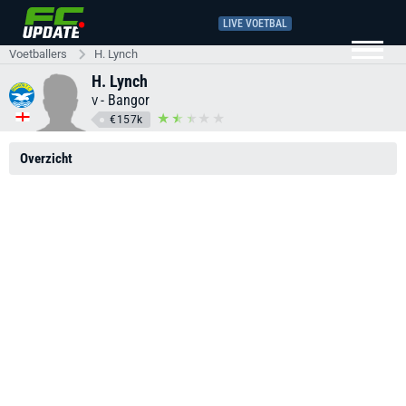
LIVE VOETBAL
Voetballers
H. Lynch
H. Lynch
-
Bangor
V
€157k
Overzicht