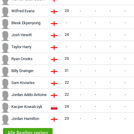
23
-
-
-
-
Wilfred Evans
-
-
-
-
-
Blesk Ekpenyong
24
-
-
-
-
Josh Hewitt
-
-
-
-
-
Taylor Harry
25
-
-
-
-
Ryan Crooks
31
-
-
-
-
Billy Grainger
22
-
-
-
-
Sam Knowles
22
-
-
-
-
Jordan Addo-Antoine
24
-
-
-
-
Kacper Kowalczyk
23
-
-
-
-
Jordan Hamilton
Alle Reading spelers