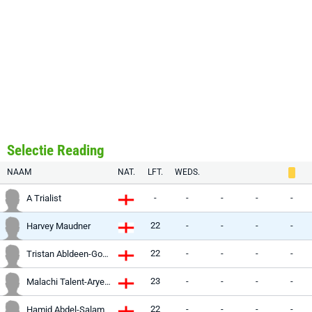
Selectie Reading
NAAM
NAT.
LFT.
WEDS.
-
-
-
-
-
A Trialist
22
-
-
-
-
Harvey Maudner
22
-
-
-
-
Tristan Abldeen-Goodridge
23
-
-
-
-
Malachi Talent-Aryeetey
22
-
-
-
-
Hamid Abdel-Salam