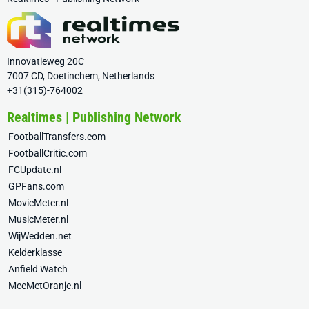
Innovatieweg 20C
7007 CD, Doetinchem, Netherlands
+31(315)-764002
Realtimes | Publishing Network
FootballTransfers.com
FootballCritic.com
FCUpdate.nl
GPFans.com
MovieMeter.nl
MusicMeter.nl
WijWedden.net
Kelderklasse
Anfield Watch
MeeMetOranje.nl