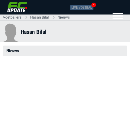
4
LIVE VOETBAL
Voetballers
Hasan Bilal
Nieuws
Hasan Bilal
Nieuws