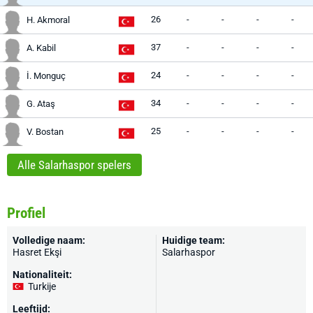
26
-
-
-
-
H. Akmoral
37
-
-
-
-
A. Kabil
24
-
-
-
-
İ. Monguç
34
-
-
-
-
G. Ataş
25
-
-
-
-
V. Bostan
Alle Salarhaspor spelers
Profiel
Volledige naam:
Huidige team:
Hasret Ekşi
Salarhaspor
Nationaliteit:
Turkije
Leeftijd: