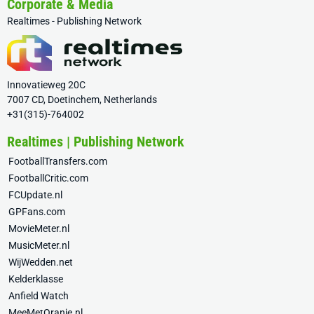
Corporate & Media
Realtimes - Publishing Network
Innovatieweg 20C
7007 CD, Doetinchem, Netherlands
+31(315)-764002
Realtimes | Publishing Network
FootballTransfers.com
FootballCritic.com
FCUpdate.nl
GPFans.com
MovieMeter.nl
MusicMeter.nl
WijWedden.net
Kelderklasse
Anfield Watch
MeeMetOranje.nl