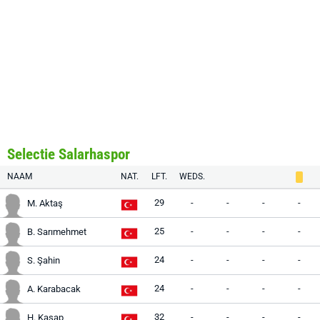
Selectie Salarhaspor
NAAM
NAT.
LFT.
WEDS.
29
-
-
-
-
M. Aktaş
25
-
-
-
-
B. Sarımehmet
24
-
-
-
-
S. Şahin
24
-
-
-
-
A. Karabacak
32
-
-
-
-
H. Kasap