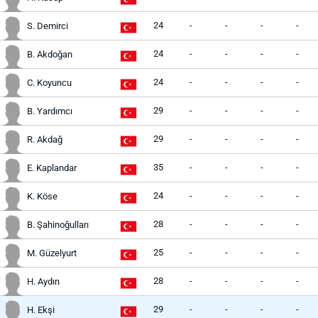
24
-
-
-
-
S. Demirci
24
-
-
-
-
B. Akdoğan
24
-
-
-
-
C. Koyuncu
29
-
-
-
-
B. Yardımcı
29
-
-
-
-
R. Akdağ
35
-
-
-
-
E. Kaplandar
24
-
-
-
-
K. Köse
28
-
-
-
-
B. Şahinoğulları
25
-
-
-
-
M. Güzelyurt
28
-
-
-
-
H. Aydın
29
-
-
-
-
H. Ekşi