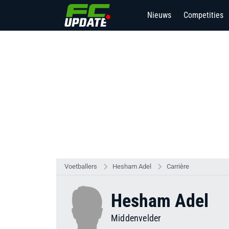
Nieuws
Competities
Voetballers
Hesham Adel
Carrière
Hesham Adel
Middenvelder