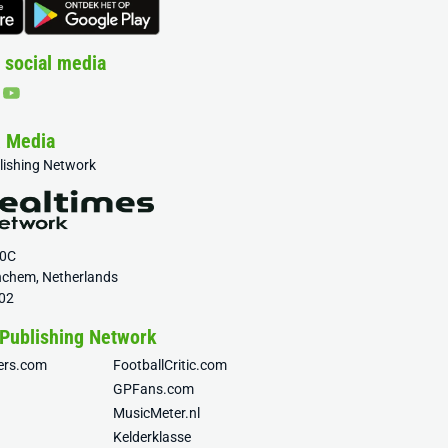
 social media
& Media
blishing Network
20C
nchem, Netherlands
02
 Publishing Network
fers.com
FootballCritic.com
GPFans.com
MusicMeter.nl
Kelderklasse