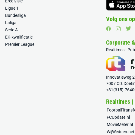
Eredivisie
Ligue 1
Bundesliga
Volg ons op
Laliga
Serie A
EK-kwalificatie
Corporate 
Premier League
Realtimes - Pu
Innovatieweg 
7007 CD, Doeti
+31(315)-7640
Realtimes |
FootballTrans
FCUpdate.nl
MovieMeter.nl
WijWedden.net