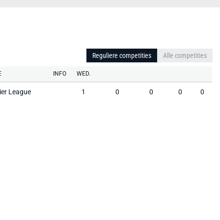
Reguliere competities
Alle competities
E
INFO
WED.
ier League
1
0
0
0
0