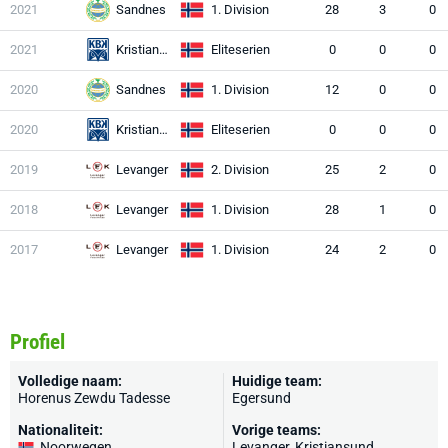
2021
Sandnes
1. Division
28
3
0
2021
Kristiansund
Eliteserien
0
0
0
2020
Sandnes
1. Division
12
0
0
2020
Kristiansund
Eliteserien
0
0
0
2019
Levanger
2. Division
25
2
0
2018
Levanger
1. Division
28
1
0
2017
Levanger
1. Division
24
2
0
Profiel
Volledige naam:
Huidige team:
Horenus Zewdu Tadesse
Egersund
Nationaliteit:
Vorige teams:
Noorwegen
Levanger, Kristiansund,