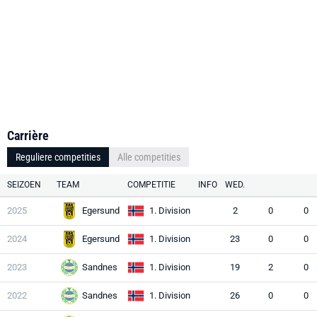
Carrière
Reguliere competities
Alle competities
SEIZOEN
TEAM
COMPETITIE
INFO
WED.
2025
Egersund
1. Division
2
0
0
2024
Egersund
1. Division
23
0
0
2023
Sandnes
1. Division
19
2
0
2022
Sandnes
1. Division
26
0
0