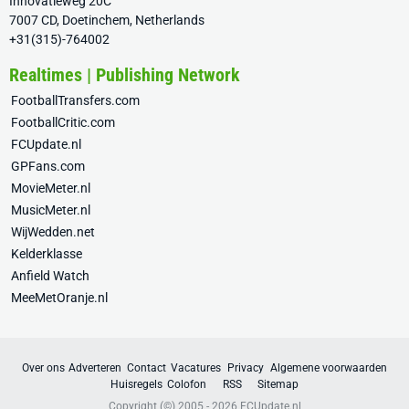
Innovatieweg 20C
7007 CD, Doetinchem, Netherlands
+31(315)-764002
Realtimes | Publishing Network
FootballTransfers.com
FootballCritic.com
FCUpdate.nl
GPFans.com
MovieMeter.nl
MusicMeter.nl
WijWedden.net
Kelderklasse
Anfield Watch
MeeMetOranje.nl
Over ons
Adverteren
Contact
Vacatures
Privacy
Algemene voorwaarden
Huisregels
Colofon
RSS
Sitemap
Copyright (©) 2005 - 2026
FCUpdate.nl