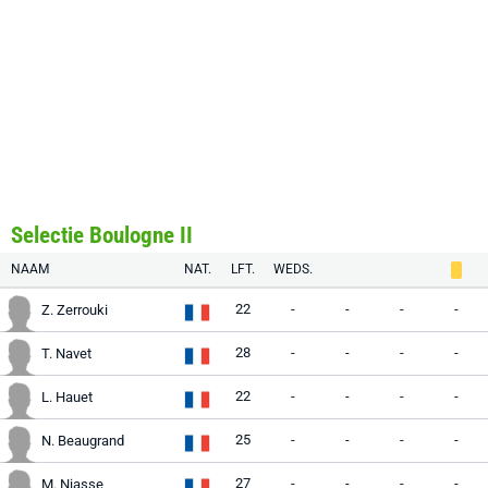
Selectie Boulogne II
NAAM
NAT.
LFT.
WEDS.
22
-
-
-
-
Z. Zerrouki
28
-
-
-
-
T. Navet
22
-
-
-
-
L. Hauet
25
-
-
-
-
N. Beaugrand
27
-
-
-
-
M. Niasse