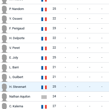
25
-
-
-
-
P. Nandom
22
-
-
-
-
Y. Osseni
23
-
-
-
-
F. Perigaud
22
-
-
-
-
H. Delporte
22
-
-
-
-
V. Peret
25
-
-
-
-
E. Joly
21
-
-
-
-
L. Barri
21
-
-
-
-
L. Guilbert
25
-
-
-
-
H. Stevenart
24
-
-
-
-
Nathan Aquilon
27
-
-
-
-
C. Kalema