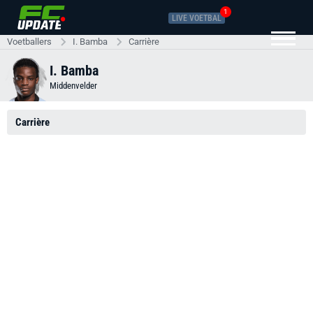
1
LIVE VOETBAL
Voetballers
I. Bamba
Carrière
I. Bamba
Middenvelder
Carrière