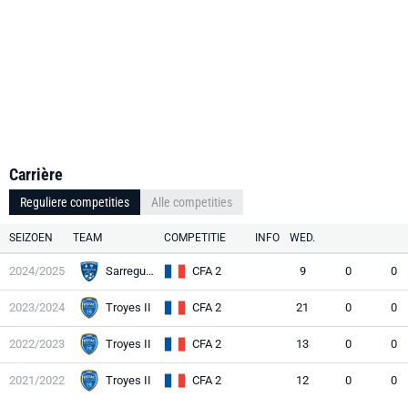
Carrière
Reguliere competities
Alle competities
SEIZOEN
TEAM
COMPETITIE
INFO
WED.
2024/2025
Sarreguemines
CFA 2
9
0
0
2023/2024
Troyes II
CFA 2
21
0
0
2022/2023
Troyes II
CFA 2
13
0
0
2021/2022
Troyes II
CFA 2
12
0
0