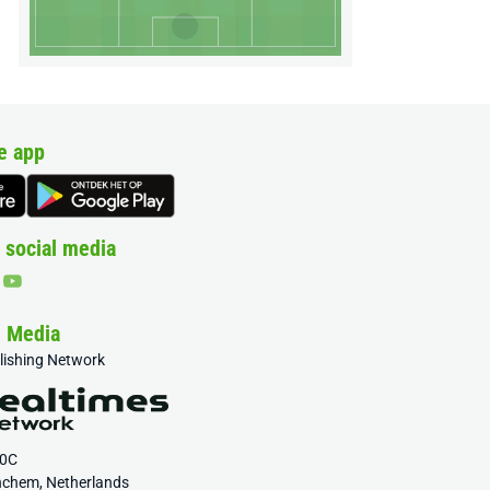
e app
 social media
& Media
blishing Network
20C
nchem, Netherlands