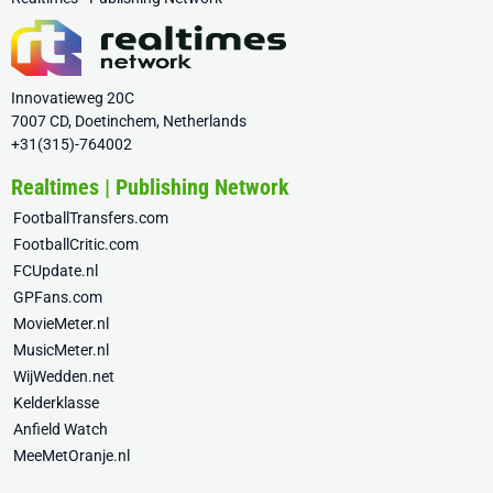
Innovatieweg 20C
7007 CD, Doetinchem, Netherlands
+31(315)-764002
Realtimes | Publishing Network
FootballTransfers.com
FootballCritic.com
FCUpdate.nl
GPFans.com
MovieMeter.nl
MusicMeter.nl
WijWedden.net
Kelderklasse
Anfield Watch
MeeMetOranje.nl