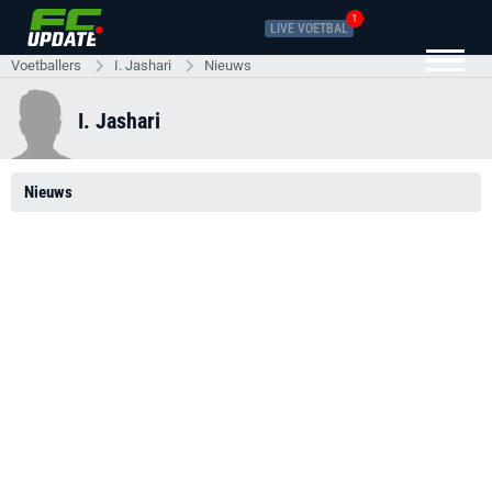
1
LIVE VOETBAL
Voetballers
I. Jashari
Nieuws
I. Jashari
Nieuws