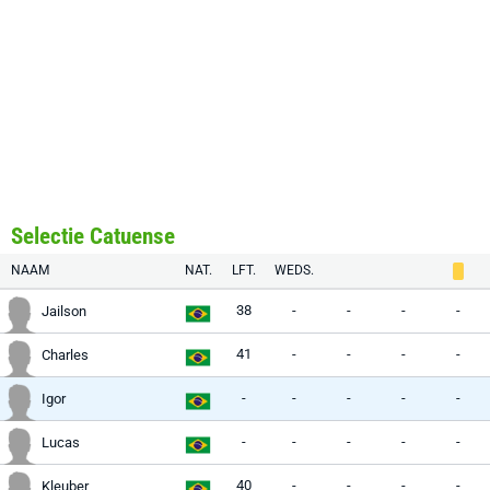
Selectie Catuense
NAAM
NAT.
LFT.
WEDS.
38
-
-
-
-
Jailson
41
-
-
-
-
Charles
-
-
-
-
-
Igor
-
-
-
-
-
Lucas
40
-
-
-
-
Kleuber