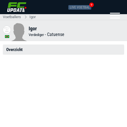
9
LIVE VOETBAL
Voetballers
Igor
Igor
-
Catuense
Verdediger
Overzicht