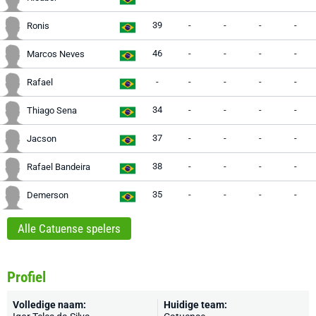
39
-
-
-
-
Ronis
46
-
-
-
-
Marcos Neves
-
-
-
-
-
Rafael
34
-
-
-
-
Thiago Sena
37
-
-
-
-
Jacson
38
-
-
-
-
Rafael Bandeira
35
-
-
-
-
Demerson
Alle Catuense spelers
Profiel
Volledige naam:
Huidige team: