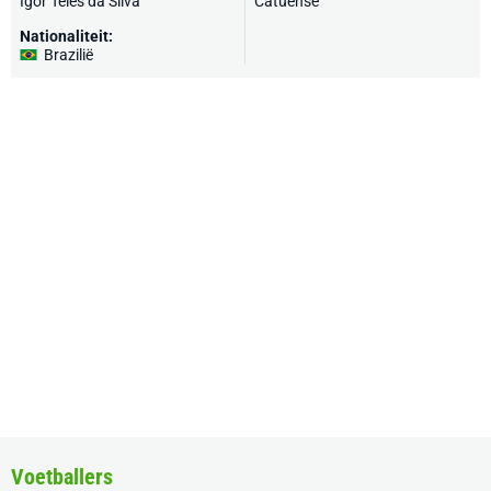
Igor Teles da Silva
Catuense
Nationaliteit:
Brazilië
Voetballers