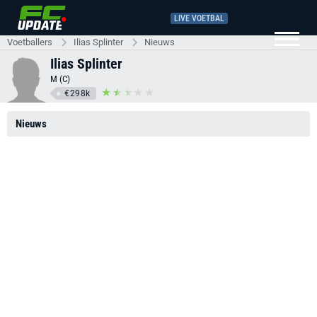
LIVE VOETBAL
Voetballers
Ilias Splinter
Nieuws
Ilias Splinter
M (C)
€298k
Nieuws