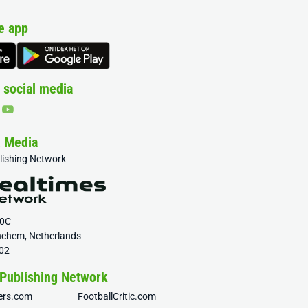
e app
 social media
& Media
blishing Network
20C
nchem, Netherlands
02
 Publishing Network
fers.com
FootballCritic.com