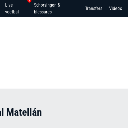
2
Live
Schorsingen &
Transfers
Video's
voetbal
blessures
l Matellán