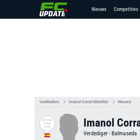
Nieuws
Competities
2
Voetballers
Imanol Corral Matellán
Nieuws
Imanol Corra
Verdediger
-
Balmaseda