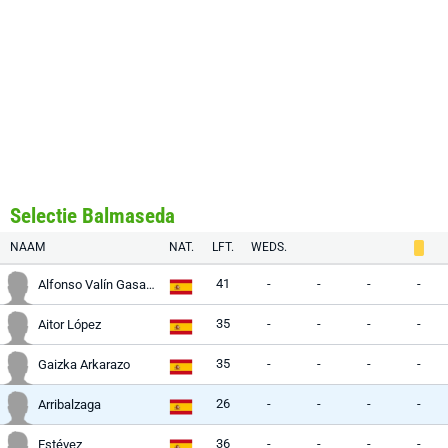
Selectie Balmaseda
NAAM
NAT.
LFT.
WEDS.
41
-
-
-
-
Alfonso Valín Gasamanes
35
-
-
-
-
Aitor López
35
-
-
-
-
Gaizka Arkarazo
26
-
-
-
-
Arribalzaga
36
-
-
-
-
Estévez