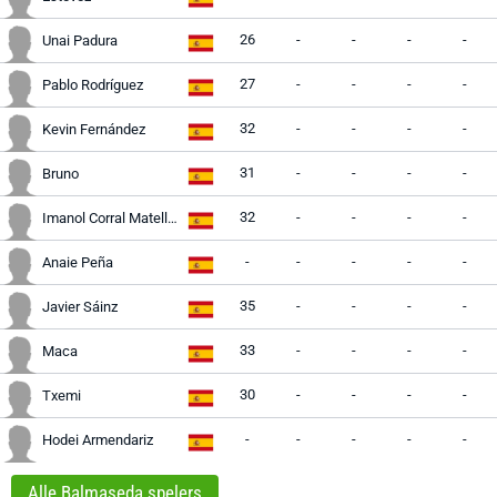
26
-
-
-
-
Unai Padura
27
-
-
-
-
Pablo Rodríguez
32
-
-
-
-
Kevin Fernández
31
-
-
-
-
Bruno
32
-
-
-
-
Imanol Corral Matellán
-
-
-
-
-
Anaie Peña
35
-
-
-
-
Javier Sáinz
33
-
-
-
-
Maca
30
-
-
-
-
Txemi
-
-
-
-
-
Hodei Armendariz
Alle Balmaseda spelers