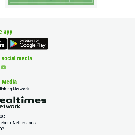
e app
 social media
& Media
blishing Network
20C
nchem, Netherlands
02