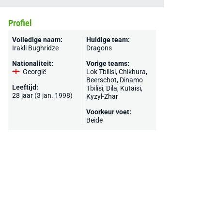
Profiel
Volledige naam:
Huidige team:
Irakli Bughridze
Dragons
Nationaliteit:
Vorige teams:
Georgië
Lok Tbilisi, Chikhura,
Beerschot
,
Dinamo
Leeftijd:
Tbilisi
,
Dila
,
Kutaisi
,
28 jaar (3 jan. 1998)
Kyzyl-Zhar
Voorkeur voet:
Beide