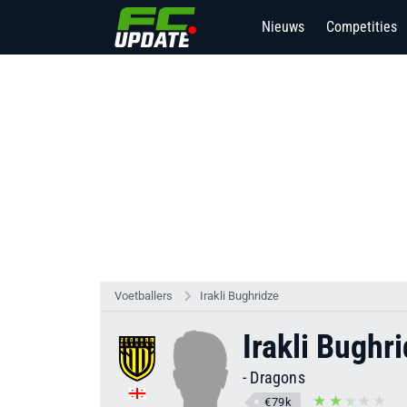
Nieuws
Competities
Voetballers
Irakli Bughridze
Irakli Bughr
-
Dragons
€79k