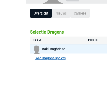
Overzicht
Nieuws
Carrière
Selectie Dragons
NAAM
POSITIE
Irakli Bughridze
-
Alle Dragons spelers