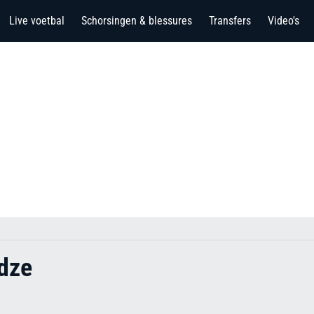
Live voetbal
Schorsingen & blessures
Transfers
Video's
idze