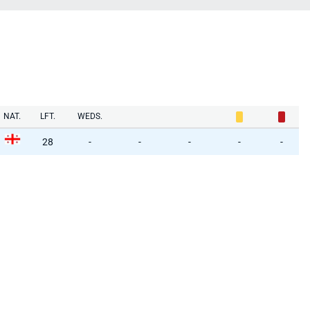
NAT.
LFT.
WEDS.
28
-
-
-
-
-