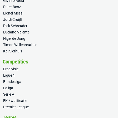
Givairo Read
Peter Bosz
Lionel Messi
Jordi Cruijff
Dick Schreuder
Luciano Valente
Nigel de Jong
Timon Wellenreuther
Kaj Sierhuis
Competities
Eredivisie
Ligue 1
Bundesliga
Laliga
Serie A
EK-kwalificatie
Premier League
Teams