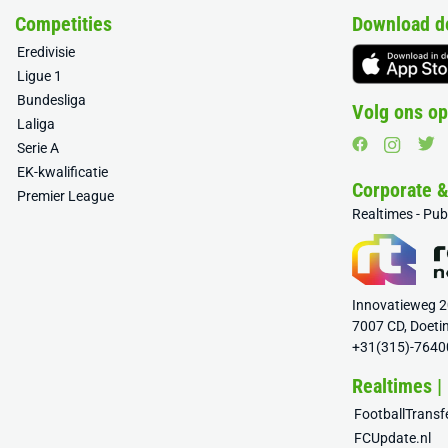
Competities
Download d
Eredivisie
Ligue 1
Bundesliga
Volg ons op
Laliga
Serie A
EK-kwalificatie
Corporate 
Premier League
Realtimes - Pu
Innovatieweg 
7007 CD, Doeti
+31(315)-7640
Realtimes |
FootballTrans
FCUpdate.nl