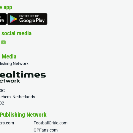
e app
 social media
& Media
blishing Network
20C
nchem, Netherlands
02
 Publishing Network
fers.com
FootballCritic.com
GPFans.com