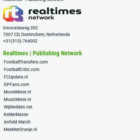
Innovatieweg 20C
7007 CD, Doetinchem, Netherlands
+31(315)-764002
Realtimes | Publishing Network
FootballTransfers.com
FootballCritic.com
FCUpdate.nl
GPFans.com
MovieMeter.nl
MusicMeter.nl
WijWedden.net
Kelderklasse
Anfield Watch
MeeMetOranje.nl