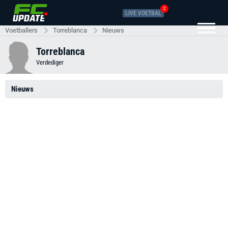
2
LIVE VOETBAL
Voetballers
Torreblanca
Nieuws
Torreblanca
Verdediger
Nieuws