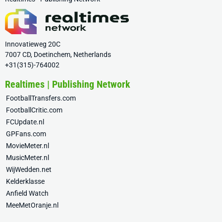
Innovatieweg 20C
7007 CD, Doetinchem, Netherlands
+31(315)-764002
Realtimes | Publishing Network
FootballTransfers.com
FootballCritic.com
FCUpdate.nl
GPFans.com
MovieMeter.nl
MusicMeter.nl
WijWedden.net
Kelderklasse
Anfield Watch
MeeMetOranje.nl