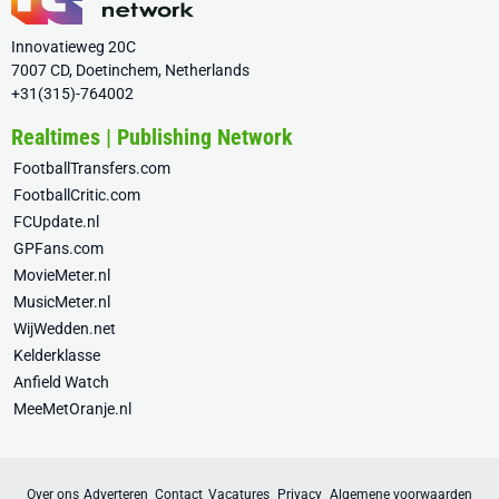
Innovatieweg 20C
7007 CD, Doetinchem, Netherlands
+31(315)-764002
Realtimes | Publishing Network
FootballTransfers.com
FootballCritic.com
FCUpdate.nl
GPFans.com
MovieMeter.nl
MusicMeter.nl
WijWedden.net
Kelderklasse
Anfield Watch
MeeMetOranje.nl
Over ons
Adverteren
Contact
Vacatures
Privacy
Algemene voorwaarden