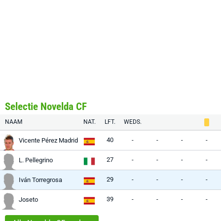
Selectie Novelda CF
NAAM
NAT.
LFT.
WEDS.
40
-
-
-
-
Vicente Pérez Madrid
27
-
-
-
-
L. Pellegrino
29
-
-
-
-
Iván Torregrosa
39
-
-
-
-
Joseto